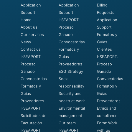
Application
Application
Billing
Support
Support
Requests
Home
I-SEAPORT:
Application
About us
Proceso
Support
Our services
Ganado
Formatos y
News
Convocatorias
Guías
Contact us
Formatos y
Clientes
I-SEAPORT:
Guías
I-SEAPORT:
Proceso
Proveedores
Proceso
Ganado
ESG Strategy
Ganado
Convocatorias
Social
Convocatorias
Formatos y
responsability
Formatos y
Guías
Security and
Guías
Proveedores
health at work
Proveedores
I-SEAPORT:
Environmental
Ethics and
Solicitudes de
management
compliance
Facturación
Our team
Form: Work
I-SEAPORT:
I-SEAPORT:
with us