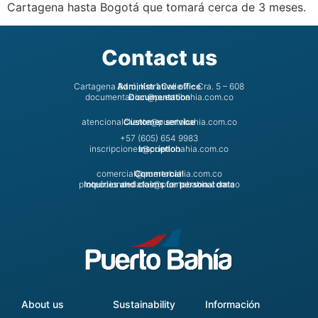
Cartagena hasta Bogotá que tomará cerca de 3 meses.
Contact us
Cartagena Barú, Km 1 Calle 7 – Cra. 5 – 608
Administrative office
documentacion@puertobahia.com.co
Documentation
atencionalcliente@puertobahia.com.co
Customer service
+57 (605) 654 9983
inscripciones@puertobahia.com.co
Inscription
comercial@puertobahia.com.co
Commercial
protecciondedatos@puertobahia.com.co
Inquiries and claims for personal data
About us
Sustainability
Información