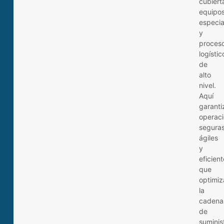
cubiert
equipo
especia
y
proces
logístic
de
alto
nivel.
Aquí
garant
operac
seguras
ágiles
y
eficien
que
optimiz
la
cadena
de
suminis