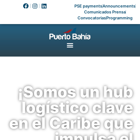
PSE payments
Announcements
Comunicados Prensa
Convocatorias
Programming
¡Somos un hub
logístico clave
en el Caribe que
impulsa el