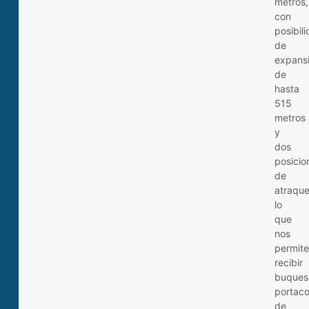
metros,
con
posibil
de
expans
de
hasta
515
metros
y
dos
posicio
de
atraque
lo
que
nos
permite
recibir
buques
portac
de