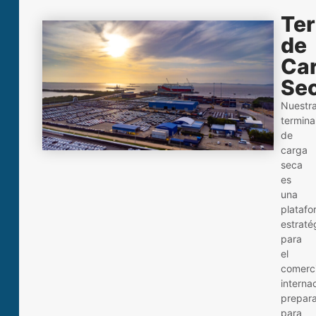
Ter
de
Ca
Se
Nuestr
termina
de
carga
seca
es
una
platafo
estraté
para
el
comerc
internac
prepar
para