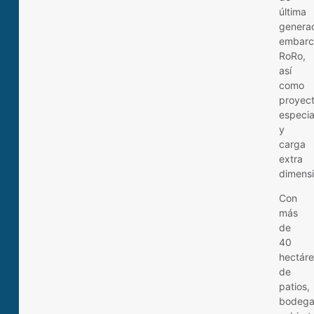
última
generac
embarc
RoRo,
así
como
proyec
especia
y
carga
extra
dimens
Con
más
de
40
hectár
de
patios,
bodega