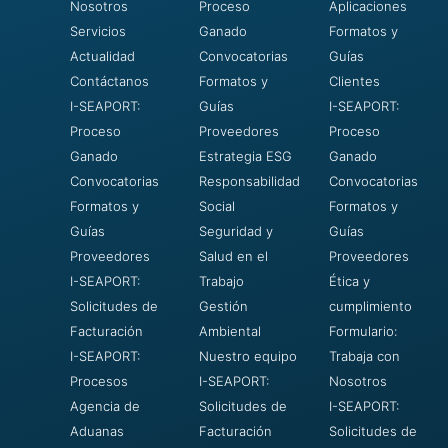
Nosotros
Proceso
Aplicaciones
Servicios
Ganado
Formatos y
Actualidad
Convocatorias
Guías
Contáctanos
Formatos y
Clientes
I-SEAPORT:
Guías
I-SEAPORT:
Proceso
Proveedores
Proceso
Ganado
Estrategia ESG
Ganado
Convocatorias
Responsabilidad
Convocatorias
Formatos y
Social
Formatos y
Guías
Seguridad y
Guías
Proveedores
Salud en el
Proveedores
I-SEAPORT:
Trabajo
Ética y
Solicitudes de
Gestión
cumplimiento
Facturación
Ambiental
Formulario:
I-SEAPORT:
Nuestro equipo
Trabaja con
Procesos
I-SEAPORT:
Nosotros
Agencia de
Solicitudes de
I-SEAPORT:
Aduanas
Facturación
Solicitudes de