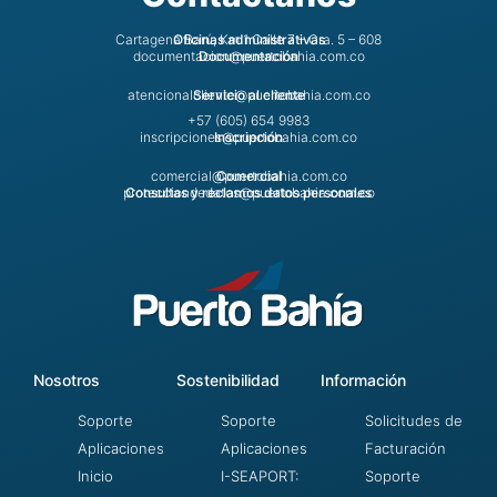
Cartagena Barú, Km 1 Calle 7 – Cra. 5 – 608
Oficinas administrativas
documentacion@puertobahia.com.co
Documentación
atencionalcliente@puertobahia.com.co
Servicio al cliente
+57 (605) 654 9983
inscripciones@puertobahia.com.co
Inscripción
comercial@puertobahia.com.co
Comercial
protecciondedatos@puertobahia.com.co
Consultas y reclamos datos personales
Nosotros
Sostenibilidad
Información
Soporte
Soporte
Solicitudes de
Aplicaciones
Aplicaciones
Facturación
Inicio
I-SEAPORT:
Soporte