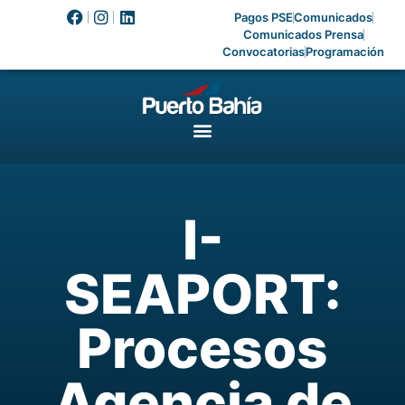
Pagos PSE
Comunicados
Comunicados Prensa
Convocatorias
Programación
I-
SEAPORT:
Procesos
Agencia de