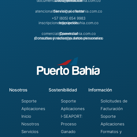
documentacion@puertobahia.com.co
Documentación
atencionalcliente@puertobahia.com.co
Servicio al cliente
+57 (605) 654 9983
inscripciones@puertobahia.com.co
Inscripción
comercial@puertobahia.com.co
Comercial
protecciondedatos@puertobahia.com.co
Consultas y reclamos datos personales
Nosotros
Sostenibilidad
Información
Soporte
Soporte
Solicitudes de
Aplicaciones
Aplicaciones
Facturación
Inicio
I-SEAPORT:
Soporte
Nosotros
Proceso
Aplicaciones
Servicios
Ganado
Formatos y