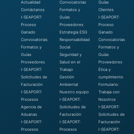
Actualidad
Convocatorias
Guías
Contáctanos
Formatos y
Clientes
I-SEAPORT:
Guías
I-SEAPORT:
Proceso
Proveedores
Proceso
Ganado
Estrategia ESG
Ganado
Convocatorias
Responsabilidad
Convocatorias
Formatos y
Social
Formatos y
Guías
Seguridad y
Guías
Proveedores
Salud en el
Proveedores
I-SEAPORT:
Trabajo
Ética y
Solicitudes de
Gestión
cumplimiento
Facturación
Ambiental
Formulario:
I-SEAPORT:
Nuestro equipo
Trabaja con
Procesos
I-SEAPORT:
Nosotros
Agencia de
Solicitudes de
I-SEAPORT:
Aduanas
Facturación
Solicitudes de
I-SEAPORT:
I-SEAPORT:
Facturación
Procesos
Procesos
I-SEAPORT: